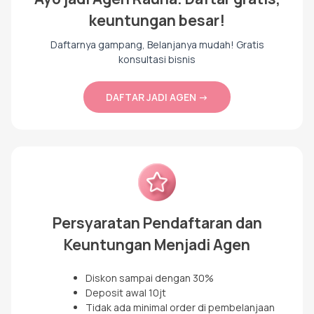
Gamis Anak-anak
keuntungan besar!
Daftarnya gampang, Belanjanya mudah! Gratis
konsultasi bisnis
Baju Koko Anak
DAFTAR JADI AGEN ->
Gamis Remaja
Hijab
Sarimbit
Persyaratan Pendaftaran dan
Keuntungan Menjadi Agen
Tunik
Diskon sampai dengan 30%
⁠Deposit awal 10jt
Tidak ada minimal order di pembelanjaan