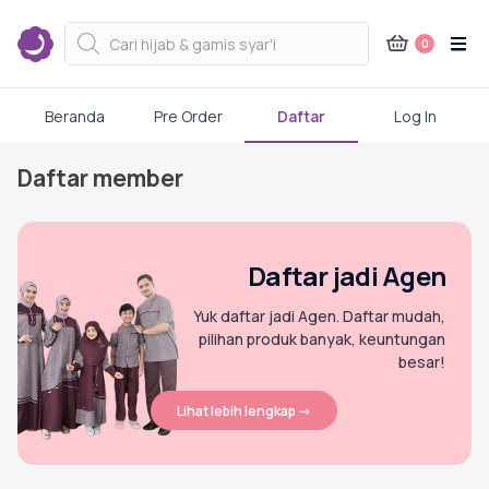
Kategori Produk Rauna
Products
search
0
Atasan
Beranda
Pre Order
Daftar
Log In
Skip
Daftar member
Kaos kaki
to
content
Mukena
Daftar jadi Agen
Yuk daftar jadi Agen. Daftar mudah,
pilihan produk banyak, keuntungan
Gamis Dewasa
besar!
Lihat lebih lengkap ->
Baju Koko Dewasa