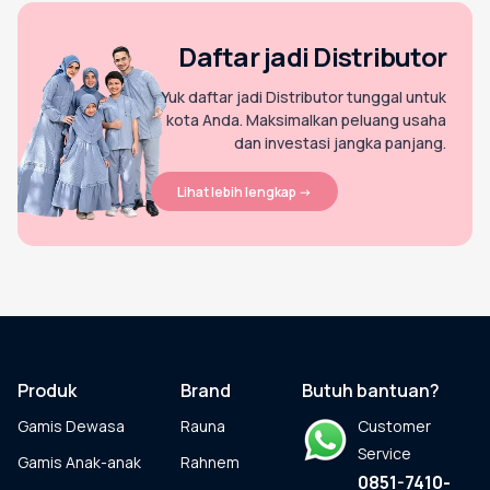
Gamis Anak-anak
Daftar jadi Distributor
Yuk daftar jadi Distributor tunggal untuk
Baju Koko Anak
kota Anda. Maksimalkan peluang usaha
dan investasi jangka panjang.
Gamis Remaja
Lihat lebih lengkap ->
Hijab
Sarimbit
Produk
Brand
Butuh bantuan?
Tunik
Gamis Dewasa
Rauna
Customer
Service
Gamis Anak-anak
Rahnem
0851-7410-