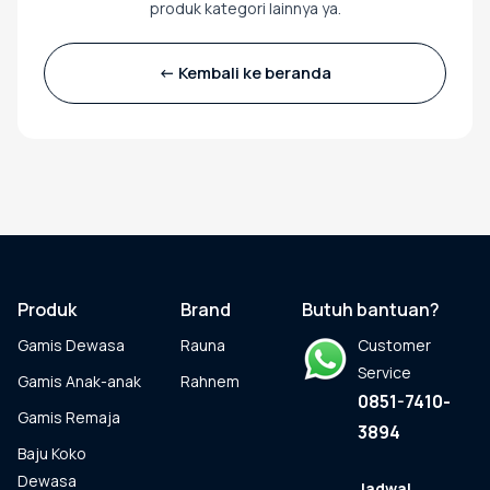
produk kategori lainnya ya.
Gamis Anak-anak
<- Kembali ke beranda
Baju Koko Anak
Gamis Remaja
Hijab
Produk
Brand
Butuh bantuan?
Sarimbit
Gamis Dewasa
Rauna
Customer
Service
Gamis Anak-anak
Rahnem
0851-7410-
Gamis Remaja
Tunik
3894
Baju Koko
Dewasa
Jadwal