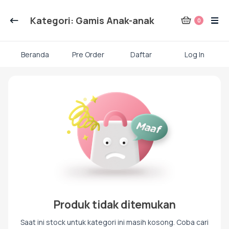
Kategori Produk Rauna
Kategori: Gamis Anak-anak
0
Atasan
Beranda
Pre Order
Daftar
Log In
Skip
Kaos kaki
to
content
Mukena
Gamis Dewasa
Baju Koko Dewasa
Produk tidak ditemukan
Saat ini stock untuk kategori ini masih kosong. Coba cari