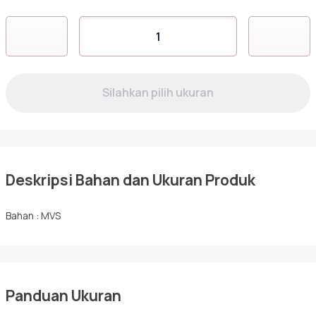
Hijab
Kuantitas
AGLAONEMA
Sarimbit
SCARF
02
Tunik
Deskripsi Bahan dan Ukuran Produk
Bahan : MVS
Panduan Ukuran