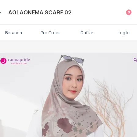
ategori Produk Rauna
AGLAONEMA SCARF 02
0
Atasan
Beranda
Pre Order
Daftar
Log In
Kaos kaki

Mukena
Gamis Dewasa