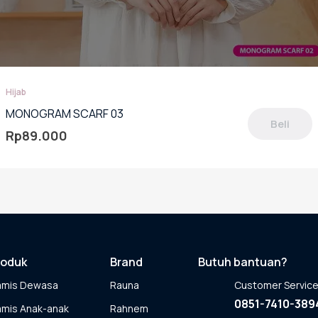
Hijab
MONOGRAM SCARF 03
Beli
Rp
89.000
oduk
miliki
berapa
rian.
lihan
pat
roduk
Brand
Butuh bantuan?
ambil
amis Dewasa
Rauna
Customer Servic
laman
0851-7410-389
mis Anak-anak
Rahnem
oduk