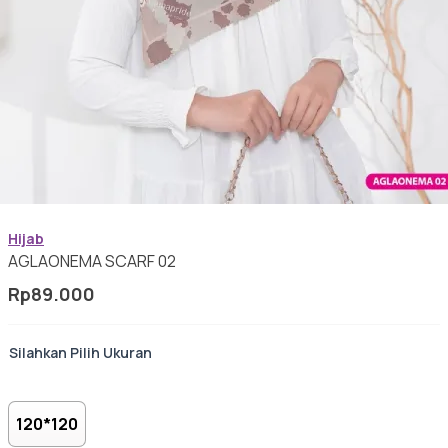
Baju Koko Dewasa
Gamis Anak-anak
Hijab
Baju Koko Anak
AGLAONEMA SCARF 02
Rp
89.000
Ukuran
Gamis Remaja
120*120