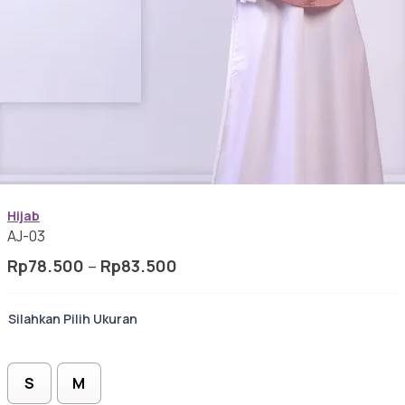
Gamis Anak-anak
Baju Koko Anak
Hijab
AJ-03
Rentang
Rp
78.500
–
Rp
83.500
harga:
Gamis Remaja
Rp78.500
Ukuran
hingga
Rp83.500
Hijab
S
M