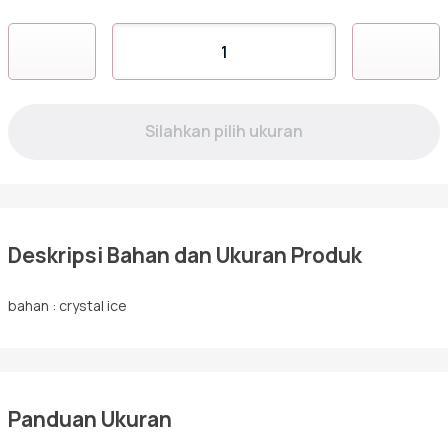
Sarimbit
Kuantitas
AJ-
03
Tunik
Deskripsi Bahan dan Ukuran Produk
bahan : crystal ice
Panduan Ukuran