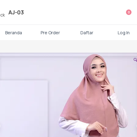
ategori Produk Rauna
AJ-03
0
Atasan
Beranda
Pre Order
Daftar
Log In
Kaos kaki

Mukena
Gamis Dewasa
Baju Koko Dewasa