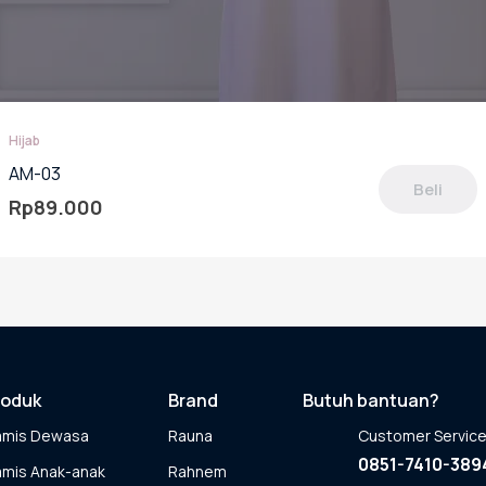
Hijab
AM-03
Beli
Rp
89.000
oduk
miliki
berapa
rian.
lihan
pat
roduk
Brand
Butuh bantuan?
ambil
amis Dewasa
Rauna
Customer Servic
laman
0851-7410-389
mis Anak-anak
Rahnem
oduk