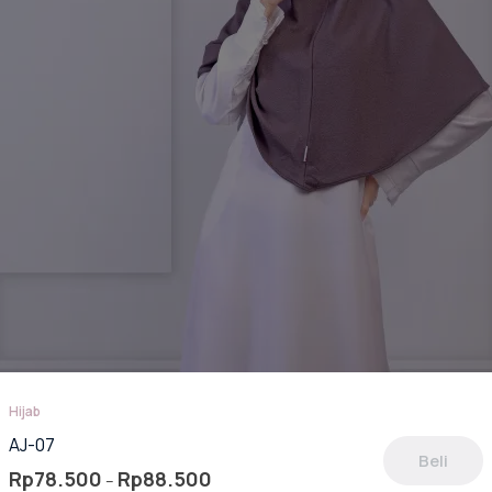
laman
oduk
Hijab
AJ-07
Beli
Rentang
Rp
78.500
Rp
88.500
–