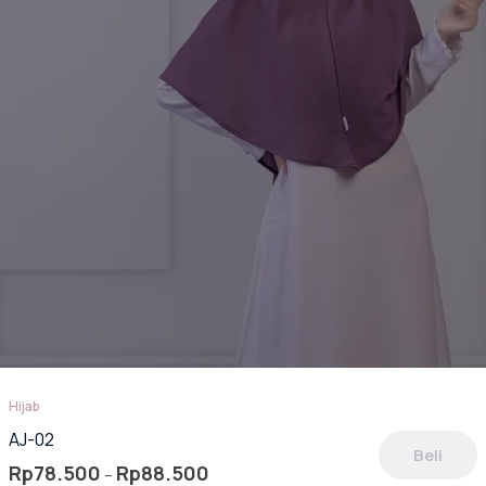
laman
oduk
Hijab
AJ-02
Beli
Rentang
Rp
78.500
Rp
88.500
–