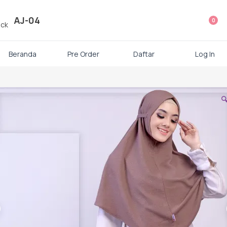
ategori Produk Rauna
AJ-04
0
Atasan
Beranda
Pre Order
Daftar
Log In
Kaos kaki

Mukena
Gamis Dewasa
Baju Koko Dewasa