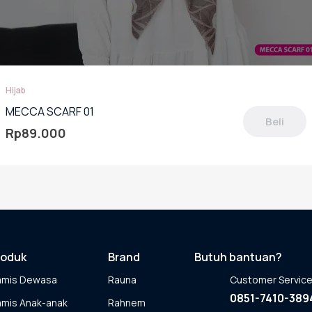
Hijab
MECCA SCARF 01
Beli
Rp
89.000
oduk
miliki
berapa
rian.
lihan
pat
roduk
Brand
Butuh bantuan?
ambil
amis Dewasa
Rauna
Customer Servic
laman
0851-7410-389
mis Anak-anak
Rahnem
oduk