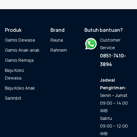
beberapa
varian.
Pilihan
ini
dapat
Produk
Brand
Butuh bantuan?
diambil
Gamis Dewasa
Rauna
Customer
di
halaman
Service
Gamis Anak-anak
Rahnem
produk
0851-7410-
Gamis Remaja
3894
Baju Koko
Dewasa
Jadwal
Pengiriman:
Baju Koko Anak
Senin – Jumat
Sarimbit
09:00 – 14:00
WIB
Sabtu
09:00 – 12:00
WIB