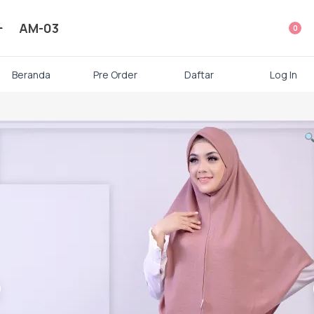
ategori Produk Rauna
AM-03
0
Atasan
Beranda
Pre Order
Daftar
Log In
Kaos kaki
Mukena
Gamis Dewasa
Baju Koko Dewasa