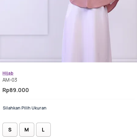
Gamis Anak-anak
Baju Koko Anak
Gamis Remaja
Hijab
Hijab
AM-03
Rp
89.000
Sarimbit
Ukuran
Tunik
S
M
L