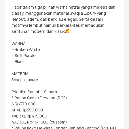
Hadir dalam tiga pilihan warna netral yang timeless dan
classy, menggunakan material Syaqila Luxury yang
lembut, adem, dan berkilau elegan. Serta desain
motifnya lembut namun berkarakter, memadukan
sentuhan modern dan klasik
WARNA
– Broken White
– Soft Purple
– Blue
MATERIAL
Syaqila Luxury
Pricelist Sarimbit Sahara
* Rauna Gamis Dewasa (RGF)
S Rp379.000
M-XL Rp399.000
XXL-3XL Rp419.000
4XL-5XL Rp454.000 (custom)
* Rauna Koko Dewasa Lengan Panjang Kancing (RKF PK)