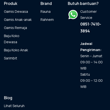
dapat
Produk
Brand
Butuh bantuan?
diambil
Gamis Dewasa
Rauna
Customer
di
halaman
Service
Gamis Anak-anak
Rahnem
produk
0851-7410-
Gamis Remaja
3894
Baju Koko
Dewasa
Jadwal
Pengiriman:
Baju Koko Anak
Senin – Jumat
Sarimbit
09:00 – 14:00
WIB
Sabtu
09:00 – 12:00
WIB
Blog
Lihat Seluruh