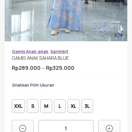
Gamis Anak-anak
Baju Koko Anak
Gamis Remaja
Gamis Anak-anak
,
Sarimbit
GAMIS ANAK SAHARA BLUE
Rentang
Rp
289.000
–
Rp
329.000
Hijab
harga:
Rp289.000
Ukuran
hingga
Sarimbit
Rp329.000
XXL
S
M
L
XL
3L
Tunik
Kuantitas