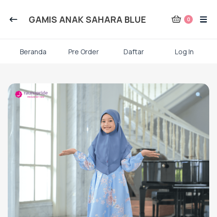
Kategori Produk Rauna
GAMIS ANAK SAHARA BLUE
0
Atasan
Beranda
Pre Order
Daftar
Log In
Kaos kaki
Skip
to
content
Mukena
Gamis Dewasa
Baju Koko Dewasa