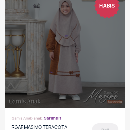
HABIS
,
Sarimbit
Gamis Anak-anak
RGAF MASIMO TERACOTA
Beli