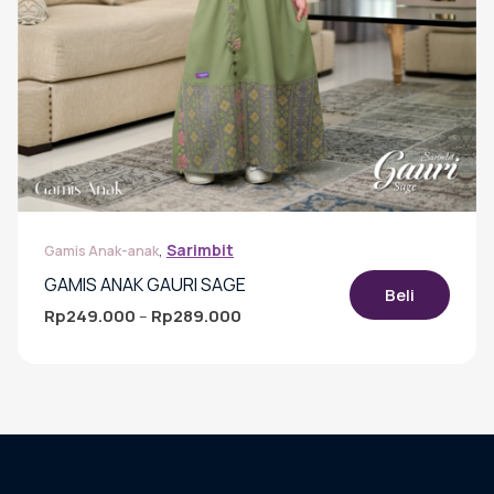
,
Sarimbit
Gamis Anak-anak
GAMIS ANAK GAURI SAGE
Beli
Rp
249.000
Rp
289.000
Rentang
–
harga:
Produk
Rp249.000
ini
hingga
memiliki
Rp289.000
beberapa
varian.
Pilihan
ini