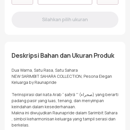
GAMIS
ANAK
SAHARA
BLUE
Deskripsi Bahan dan Ukuran Produk
Dua Warna, Satu Rasa, Satu Sahara
NEW SARIMBIT SAHARA COLLECTION, Pesona Elegan
Keluarga by Raunapride
Terinspirasi dari kata Arab “ ṣaḥrā ʼ” (صحراء) yang berarti
padang pasir yang luas, tenang, dan menyimpan
keindahan dalam kesederhanaan.
Makna ini diwujudkan Raunapride dalam Sarimbit Sahara
, simbol keharmonisan keluarga yang tampil serasi dan
berkelas.