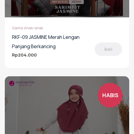
Gamis Anak-anak
RKF-09 JASMINE Merah Lengan
Panjang Berkancing
Beli
Rp
204.000
Produk
ini
memiliki
beberapa
varian.
Pilihan
HABIS
ini
dapat
diambil
di
halaman
produk