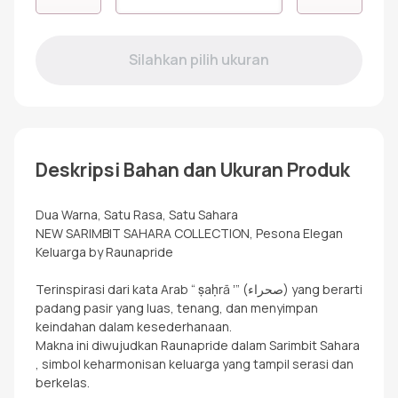
GAMIS
ANAK
SAHARA
BROKEN
WHITE
Deskripsi Bahan dan Ukuran Produk
Dua Warna, Satu Rasa, Satu Sahara
NEW SARIMBIT SAHARA COLLECTION, Pesona Elegan
Keluarga by Raunapride
Terinspirasi dari kata Arab “ ṣaḥrā ʼ” (صحراء) yang berarti
padang pasir yang luas, tenang, dan menyimpan
keindahan dalam kesederhanaan.
Makna ini diwujudkan Raunapride dalam Sarimbit Sahara
, simbol keharmonisan keluarga yang tampil serasi dan
berkelas.