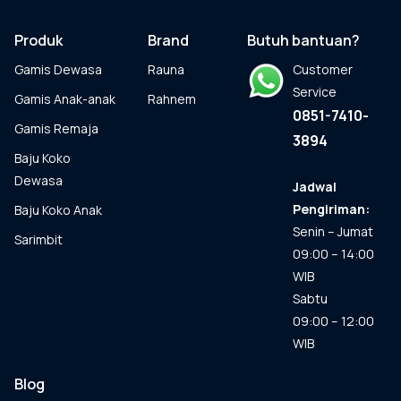
ini
dapat
Produk
Brand
Butuh bantuan?
diambil
Gamis Dewasa
Rauna
Customer
di
halaman
Service
Gamis Anak-anak
Rahnem
produk
0851-7410-
Gamis Remaja
3894
Baju Koko
Dewasa
Jadwal
Pengiriman:
Baju Koko Anak
Senin – Jumat
Sarimbit
09:00 – 14:00
WIB
Sabtu
09:00 – 12:00
WIB
Blog