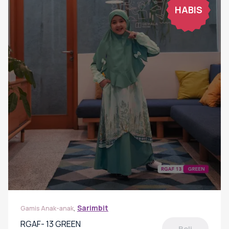
HABIS
,
Sarimbit
Gamis Anak-anak
RGAF- 13 GREEN
Beli