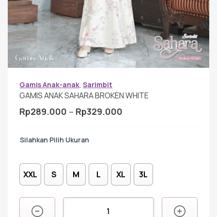
Gamis Anak-anak
Baju Koko Anak
Gamis Remaja
Gamis Anak-anak
,
Sarimbit
GAMIS ANAK SAHARA BROKEN WHITE
Rentang
Rp
289.000
–
Rp
329.000
Hijab
harga:
Rp289.000
Ukuran
hingga
Sarimbit
Rp329.000
XXL
S
M
L
XL
3L
Tunik
Kuantitas