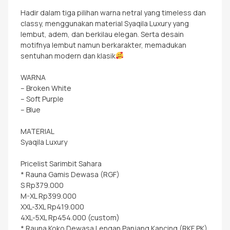
Hadir dalam tiga pilihan warna netral yang timeless dan
classy, menggunakan material Syaqila Luxury yang
lembut, adem, dan berkilau elegan. Serta desain
motifnya lembut namun berkarakter, memadukan
sentuhan modern dan klasik
WARNA
– Broken White
– Soft Purple
– Blue
MATERIAL
Syaqila Luxury
Pricelist Sarimbit Sahara
* Rauna Gamis Dewasa (RGF)
S Rp379.000
M-XL Rp399.000
XXL-3XL Rp419.000
4XL-5XL Rp454.000 (custom)
* Rauna Koko Dewasa Lengan Panjang Kancing (RKF PK)