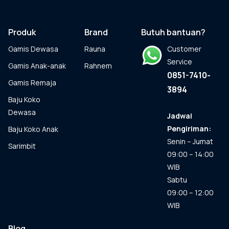
Pilihan
ini
dapat
Produk
Brand
Butuh bantuan?
diambil
Gamis Dewasa
Rauna
Customer
di
halaman
Service
Gamis Anak-anak
Rahnem
produk
0851-7410-
Gamis Remaja
3894
Baju Koko
Dewasa
Jadwal
Pengiriman:
Baju Koko Anak
Senin – Jumat
Sarimbit
09:00 – 14:00
WIB
Sabtu
09:00 – 12:00
WIB
Blog