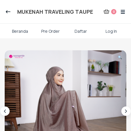
Kategori Produk Rauna
MUKENAH TRAVELING TAUPE
0
Atasan
Beranda
Pre Order
Daftar
Log In
Kaos kaki
Skip
to
content
Mukena
Gamis Dewasa
Baju Koko Dewasa