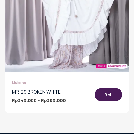
produk
Mukena
MR-29 BROKEN WHITE
Beli
Rp
349.000
Rp
369.000
Rentang
–
harga:
Produk
Rp349.000
ini
hingga
memiliki
Rp369.000
beberapa
varian.