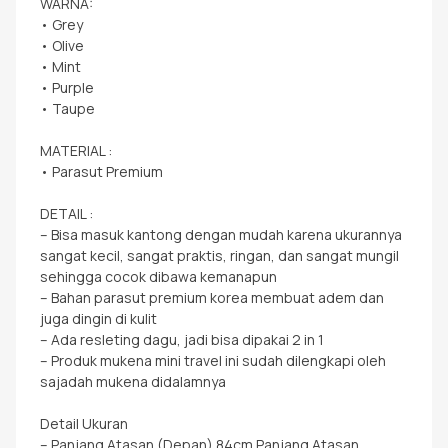
WARNA:
• Grey
• Olive
• Mint
• Purple
• Taupe
MATERIAL :
• Parasut Premium
DETAIL :
– Bisa masuk kantong dengan mudah karena ukurannya
sangat kecil, sangat praktis, ringan, dan sangat mungil
sehingga cocok dibawa kemanapun
– Bahan parasut premium korea membuat adem dan
juga dingin di kulit
– Ada resleting dagu, jadi bisa dipakai 2 in 1
– Produk mukena mini travel ini sudah dilengkapi oleh
sajadah mukena didalamnya
Detail Ukuran
– Panjang Atasan (Depan) 84cm Panjang Atasan