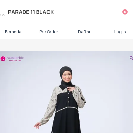
ategori Produk Rauna
PARADE 11 BLACK
0
Atasan
Beranda
Pre Order
Daftar
Log In
Kaos kaki

Mukena
Gamis Dewasa
Baju Koko Dewasa