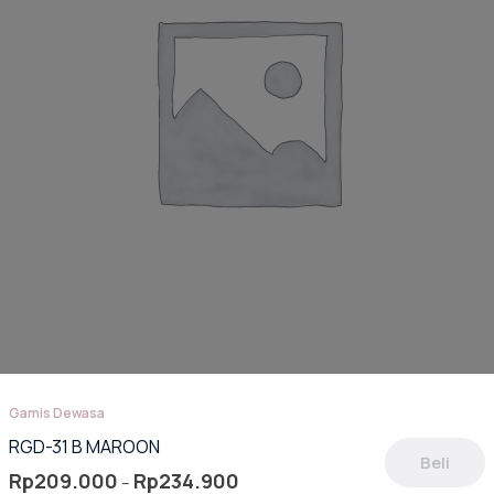
Gamis Dewasa
RGD-31 B MAROON
Beli
Rentang
Rp
209.000
Rp
234.900
–