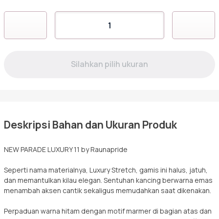
Sarimbit
Kuantitas
PARADE
11
Tunik
BLACK
Deskripsi Bahan dan Ukuran Produk
NEW PARADE LUXURY 11 by Raunapride
Seperti nama materialnya, Luxury Stretch, gamis ini halus, jatuh,
dan memantulkan kilau elegan. Sentuhan kancing berwarna emas
menambah aksen cantik sekaligus memudahkan saat dikenakan.
Perpaduan warna hitam dengan motif marmer di bagian atas dan