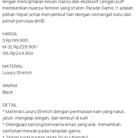
lengan menciptakan kesan classy dan eksklusif. Lengan puff
memberikan nuansa feminin yang stylish. Parade Gamis 11 adalah
pilihan tepat untuk menyambut hari dengan semangat baru dan
penuh percaya diri😍
HARGA
S Rp199.900
M-2L Rp229.900
3XL Rp249.900
MATERIAL
Luxury Stretch
WARNA
Black
DETAIL
* Material Luxury Stretch dengan permukaan kain yang halus,
jatuh, mengilap elegan, dan lembut di kulit
* Dilengkapi kancing berwarna emas yang unik, menambah
sentuhan mewah pada tampilan gamis
* Zipper pada bagian dada (busui friendly)