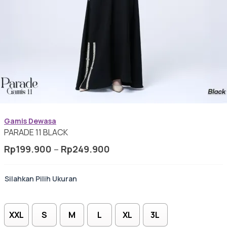
Gamis Anak-anak
Baju Koko Anak
Gamis Dewasa
PARADE 11 BLACK
Rentang
Rp
199.900
–
Rp
249.900
harga:
Gamis Remaja
Rp199.900
Ukuran
hingga
Rp249.900
Hijab
XXL
S
M
L
XL
3L