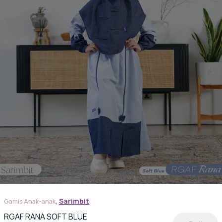
ambil
laman
oduk
,
Sarimbit
Gamis Anak-anak
RGAF RANA SOFT BLUE