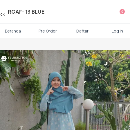
ategori Produk Rauna
RGAF- 13 BLUE
0
Atasan
Beranda
Pre Order
Daftar
Log In
Kaos kaki

Mukena
Gamis Dewasa