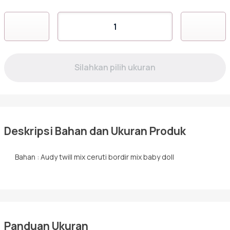
Hijab
Kuantitas
RGAF-
Sarimbit
13
BLUE
Tunik
Deskripsi Bahan dan Ukuran Produk
Bahan : Audy twill mix ceruti bordir mix baby doll
Panduan Ukuran