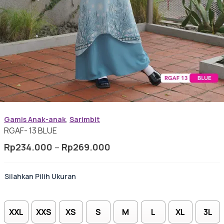
Baju Koko Dewasa
Gamis Anak-anak
Gamis Anak-anak
,
Sarimbit
Baju Koko Anak
RGAF- 13 BLUE
Rentang
Rp
234.000
–
Rp
269.000
harga:
Rp234.000
Ukuran
Gamis Remaja
hingga
Rp269.000
XXL
XXS
XS
S
M
L
XL
3L