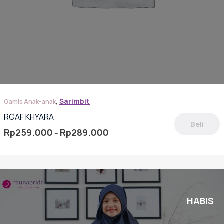
,
Sarimbit
Gamis Anak-anak
RGAF KHYARA
Beli
Rentang
Rp
259.000
Rp
289.000
–
harga:
oduk
Rp259.000
hingga
miliki
Rp289.000
berapa
rian.
lihan
HABIS
pat