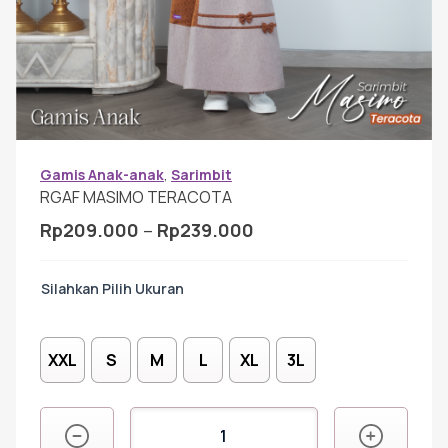
Gamis Anak-anak
Baju Koko Anak
Gamis Remaja
Gamis Anak-anak
,
Sarimbit
RGAF MASIMO TERACOTA
Rentang
Rp
209.000
–
Rp
239.000
Hijab
harga:
Rp209.000
Ukuran
hingga
Sarimbit
Rp239.000
XXL
S
M
L
XL
3L
Tunik
Kuantitas