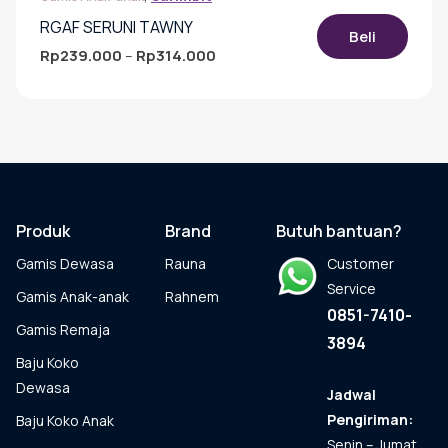
RGAF SERUNI TAWNY
Beli
Rp
239.000
Rp
314.000
Rentang
–
harga:
Produk
Rp239.000
ini
hingga
memiliki
Rp314.000
beberapa
varian.
Pilihan
ini
dapat
Produk
Brand
Butuh bantuan?
diambil
Gamis Dewasa
Rauna
Customer
di
halaman
Service
Gamis Anak-anak
Rahnem
produk
0851-7410-
Gamis Remaja
3894
Baju Koko
Dewasa
Jadwal
Pengiriman:
Baju Koko Anak
Senin – Jumat