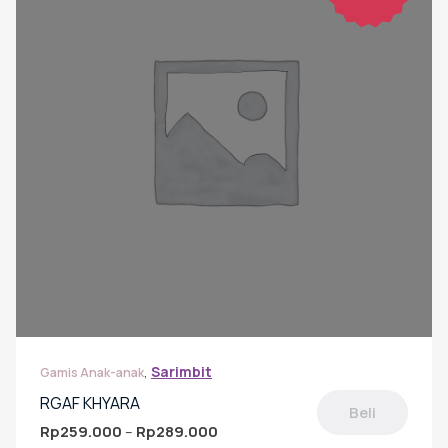
,
Sarimbit
Gamis Anak-anak
RGAF KHYARA
Beli
Rp
259.000
Rp
289.000
Rentang
–