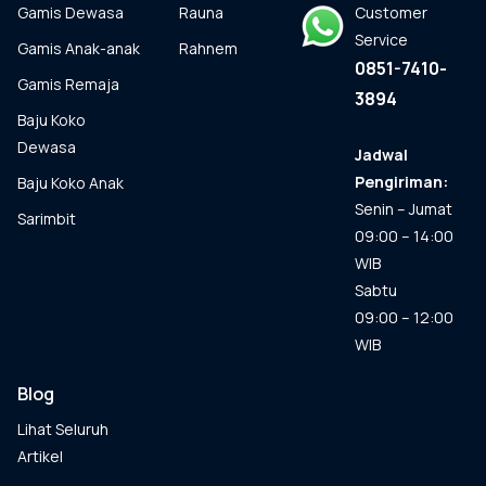
Gamis Dewasa
Rauna
Customer
di
halaman
Service
Gamis Anak-anak
Rahnem
produk
0851-7410-
Gamis Remaja
3894
Baju Koko
Dewasa
Jadwal
Pengiriman:
Baju Koko Anak
Senin – Jumat
Sarimbit
09:00 – 14:00
WIB
Sabtu
09:00 – 12:00
WIB
Blog
Lihat Seluruh
Artikel