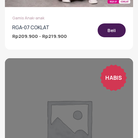
Gamis Anak-anak
RGA-07 COKLAT
Beli
Rp
209.900
Rp
219.900
Rentang
–
harga:
Produk
Rp209.900
ini
hingga
memiliki
Rp219.900
beberapa
varian.
Pilihan
HABIS
ini
dapat
diambil
di
halaman
produk