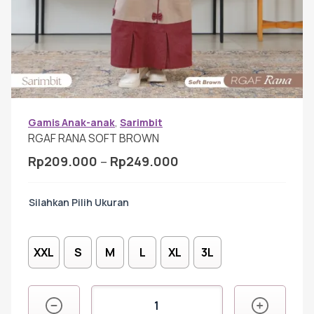
Gamis Anak-anak
Baju Koko Anak
Gamis Remaja
Gamis Anak-anak
,
Sarimbit
RGAF RANA SOFT BROWN
Rentang
Rp
209.000
–
Rp
249.000
Hijab
harga:
Rp209.000
Ukuran
hingga
Sarimbit
Rp249.000
XXL
S
M
L
XL
3L
Tunik
Kuantitas