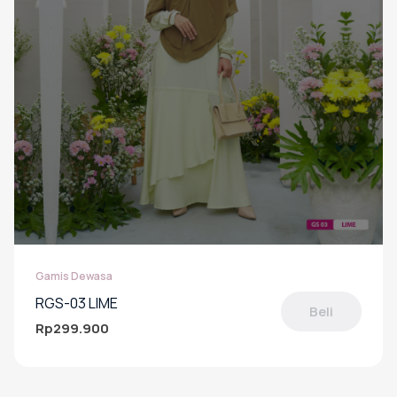
halaman
produk
Gamis Dewasa
RGS-03 LIME
Beli
Rp
299.900
Produk
ini
memiliki