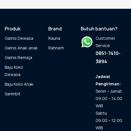
beberapa
varian.
Pilihan
ini
dapat
Produk
Brand
Butuh bantuan?
diambil
Gamis Dewasa
Rauna
Customer
di
halaman
Service
Gamis Anak-anak
Rahnem
produk
0851-7410-
Gamis Remaja
3894
Baju Koko
Dewasa
Jadwal
Pengiriman:
Baju Koko Anak
Senin – Jumat
Sarimbit
09:00 – 14:00
WIB
Sabtu
09:00 – 12:00
WIB