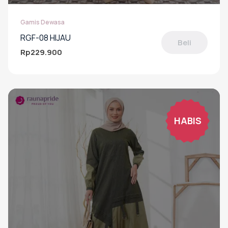
Gamis Dewasa
RGF-08 HIJAU
Beli
Rp
229.900
Produk
ini
memiliki
beberapa
varian.
Pilihan
HABIS
ini
dapat
diambil
di
halaman
produk