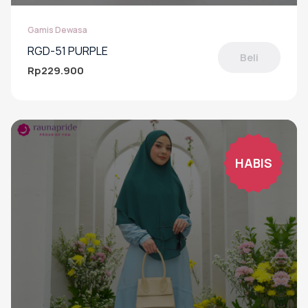
Gamis Dewasa
RGD-51 PURPLE
Beli
Rp
229.900
Produk
ini
memiliki
beberapa
varian.
Pilihan
HABIS
ini
dapat
diambil
di
halaman
produk