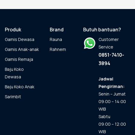
beberapa
varian.
Pilihan
ini
dapat
Produk
Brand
Butuh bantuan?
diambil
Gamis Dewasa
Rauna
Customer
di
halaman
Service
Gamis Anak-anak
Rahnem
produk
0851-7410-
Gamis Remaja
3894
Baju Koko
Dewasa
Jadwal
Pengiriman:
Baju Koko Anak
Senin – Jumat
Sarimbit
09:00 – 14:00
WIB
Sabtu
09:00 – 12:00
WIB