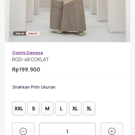
Gamis Anak-anak
Baju Koko Anak
Gamis Remaja
Gamis Dewasa
RGD-48 COKLAT
Rp
199.900
Hijab
Ukuran
Sarimbit
XXL
S
M
L
XL
3L
Tunik
Kuantitas