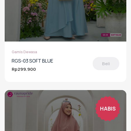
Gamis Dewasa
RGS-03 SOFT BLUE
Beli
Rp
299.900
Produk
ini
memiliki
beberapa
varian.
Pilihan
HABIS
ini
dapat
diambil
di