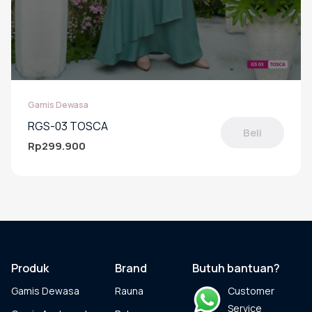
Gamis Dewasa
RGS-03 TOSCA
Beli
Rp
299.900
Produk
ini
memiliki
beberapa
varian.
Pilihan
ini
dapat
Produk
Brand
Butuh bantuan?
diambil
Gamis Dewasa
Rauna
Customer
di
halaman
Service