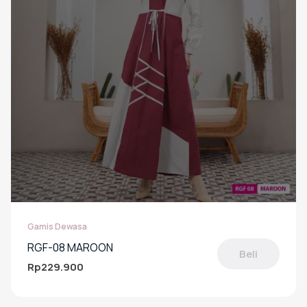
Gamis Dewasa
RGF-08 MAROON
Beli
Rp
229.900
Produk
ini