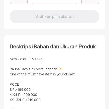
RGD-
73
CORAL
Deskripsi Bahan dan Ukuran Produk
New Colors- RGD 73
—
Rauna Gamis 73 by raunapride
One of the must have item in your closet.
PRICE
S Rp 199.000
M-XL Rp 209.000
XXL-3XL Rp 219.000