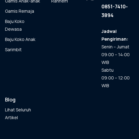
Gamis Anak-anak
Rahnem
produk
0851-7410-
Gamis Remaja
3894
Baju Koko
Dewasa
Jadwal
Pengiriman:
Baju Koko Anak
Senin – Jumat
Sarimbit
09:00 – 14:00
WIB
Sabtu
09:00 – 12:00
WIB
Blog
Lihat Seluruh
Artikel