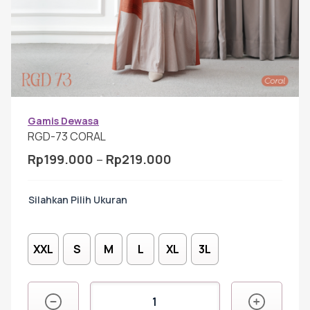
Gamis Anak-anak
Baju Koko Anak
Gamis Remaja
Gamis Dewasa
RGD-73 CORAL
Rentang
Rp
199.000
–
Rp
219.000
Hijab
harga:
Rp199.000
Ukuran
hingga
Sarimbit
Rp219.000
XXL
S
M
L
XL
3L
Tunik
Kuantitas