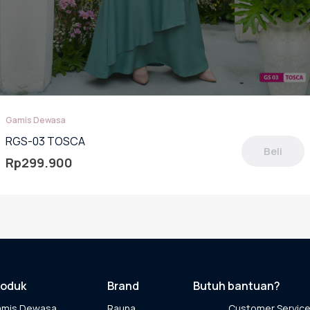
Gamis Dewasa
RGS-03 TOSCA
Beli
Rp
299.900
oduk
miliki
berapa
rian.
lihan
pat
roduk
Brand
Butuh bantuan?
ambil
amis Dewasa
Rauna
Customer Servic