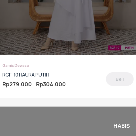
Gamis Dewasa
RGF-10 HAURA PUTIH
Beli
Rentang
Rp
279.000
Rp
304.000
–
harga:
oduk
Rp279.000
hingga
miliki
Rp304.000
berapa
rian.
lihan
HABIS
pat