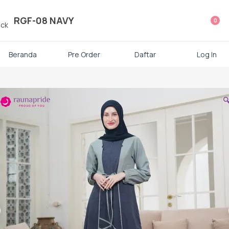
ategori Produk Rauna
RGF-08 NAVY
0
Atasan
Beranda
Pre Order
Daftar
Log In
Kaos kaki

Mukena
Gamis Dewasa