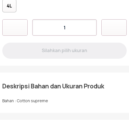
Hijab
4L
Sarimbit
Kuantitas
RGF-
08
NAVY
Tunik
Deskripsi Bahan dan Ukuran Produk
Bahan : Cotton supreme