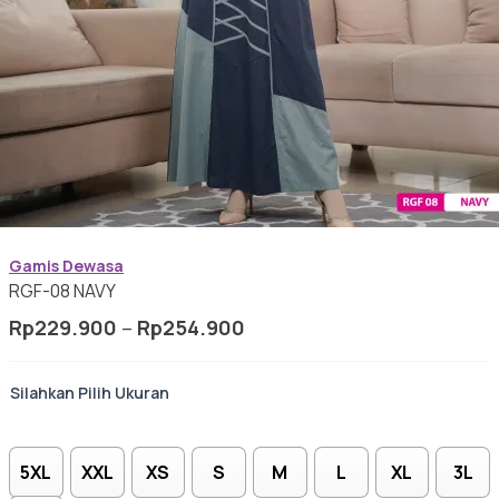
Baju Koko Dewasa
Gamis Anak-anak
Gamis Dewasa
Baju Koko Anak
RGF-08 NAVY
Rentang
Rp
229.900
–
Rp
254.900
harga:
Rp229.900
Ukuran
Gamis Remaja
hingga
Rp254.900
5XL
XXL
XS
S
M
L
XL
3L