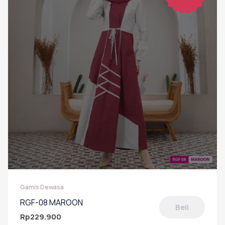
Gamis Dewasa
RGF-08 MAROON
Beli
Rp
229.900