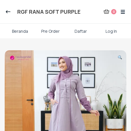
Kategori Produk Rauna
RGF RANA SOFT PURPLE
0
Atasan
Beranda
Pre Order
Daftar
Log In
Kaos kaki
Skip
to
content
Mukena
Gamis Dewasa
Baju Koko Dewasa