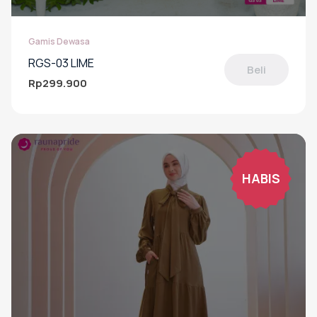
Gamis Dewasa
RGS-03 LIME
Beli
Rp
299.900
Produk
ini
memiliki
beberapa
varian.
Pilihan
HABIS
ini
dapat
diambil
di
halaman
produk