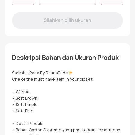
RGF
RANA
SOFT
PURPLE
Deskripsi Bahan dan Ukuran Produk
Sarimbit Rana By RaunaPride
One of the must have item in your closet.
~ Warna :
• Soft Brown
• Soft Purple
• Soft Blue
~ Detail Produk:
• Bahan Cotton Supreme yang pasti adem, lembut dan