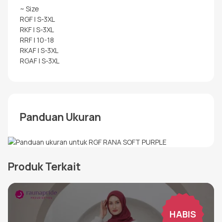
~ Size
RGF | S-3XL
RKF | S-3XL
RRF | 10-18
RKAF | S-3XL
RGAF | S-3XL
Panduan Ukuran
Produk Terkait
HABIS