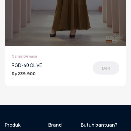
Gamis Dewasa
RGD-40 OLIVE
Beli
Rp
239.900
Produk
ini
memiliki
beberapa
varian.
Pilihan
ini
dapat
Produk
Brand
Butuh bantuan?
diambil