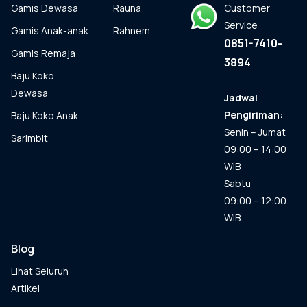
Gamis Dewasa
Rauna
Customer
di
halaman
Service
Gamis Anak-anak
Rahnem
produk
0851-7410-
Gamis Remaja
3894
Baju Koko
Dewasa
Jadwal
Pengiriman:
Baju Koko Anak
Senin – Jumat
Sarimbit
09:00 – 14:00
WIB
Sabtu
09:00 – 12:00
WIB
Blog
Lihat Seluruh
Artikel