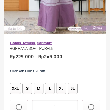
Gamis Anak-anak
Baju Koko Anak
Gamis Remaja
Gamis Dewasa
,
Sarimbit
RGF RANA SOFT PURPLE
Rentang
Rp
229.000
–
Rp
249.000
Hijab
harga:
Rp229.000
Ukuran
hingga
Sarimbit
Rp249.000
XXL
S
M
L
XL
3L
Tunik
Kuantitas