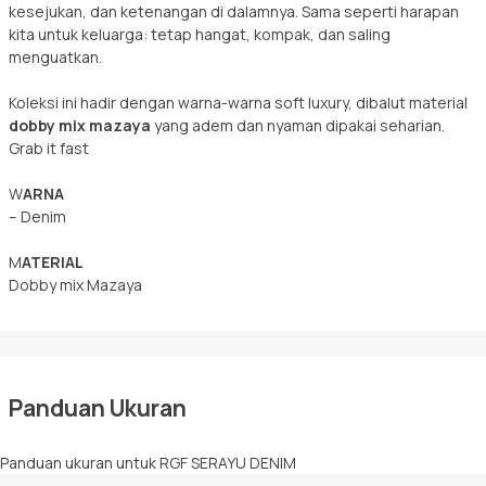
kesejukan, dan ketenangan di dalamnya. Sama seperti harapan
kita untuk keluarga: tetap hangat, kompak, dan saling
menguatkan.
Koleksi ini hadir dengan warna-warna soft luxury, dibalut material
dobby mix mazaya
yang adem dan nyaman dipakai seharian.
Grab it fast
W
ARNA
– Denim
M
ATERIAL
Dobby mix Mazaya
Panduan Ukuran