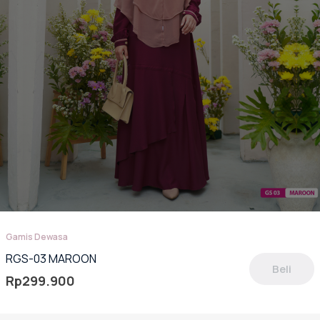
Gamis Dewasa
RGS-03 MAROON
Beli
Rp
299.900
oduk