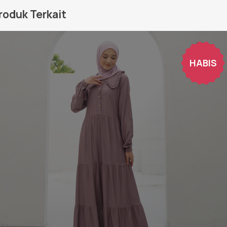
roduk Terkait
HABIS