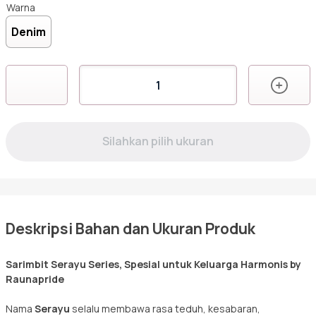
Hijab
Warna
Denim
Sarimbit
Kuantitas
RGF
Tunik
SERAYU
DENIM
Deskripsi Bahan dan Ukuran Produk
Sarimbit Serayu Series, Spesial untuk Keluarga Harmonis by
Raunapride
Nama
Serayu
selalu membawa rasa teduh, kesabaran,