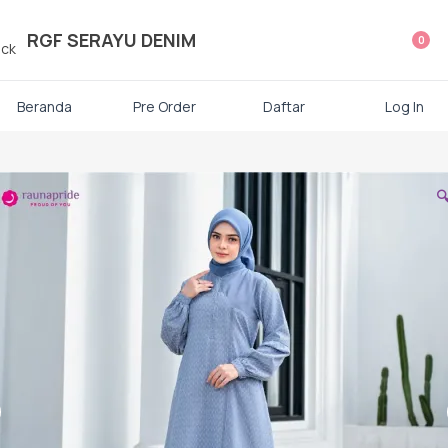
ategori Produk Rauna
RGF SERAYU DENIM
0
Atasan
Beranda
Pre Order
Daftar
Log In
Kaos kaki

Mukena
Gamis Dewasa