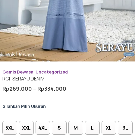
Baju Koko Dewasa
Gamis Anak-anak
Gamis Dewasa
,
Uncategorized
Baju Koko Anak
RGF SERAYU DENIM
Rentang
Rp
269.000
–
Rp
334.000
harga:
Rp269.000
Ukuran
Gamis Remaja
hingga
Rp334.000
5XL
XXL
4XL
S
M
L
XL
3L