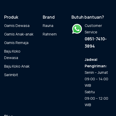
Pilihan
ini
dapat
Produk
Brand
Butuh bantuan?
diambil
Gamis Dewasa
Rauna
Customer
di
halaman
Service
Gamis Anak-anak
Rahnem
produk
0851-7410-
Gamis Remaja
3894
Baju Koko
Dewasa
Jadwal
Pengiriman:
Baju Koko Anak
Senin – Jumat
Sarimbit
09:00 – 14:00
WIB
Sabtu
09:00 – 12:00
WIB