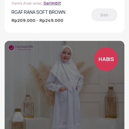
,
Sarimbit
Gamis Anak-anak
RGAF RANA SOFT BROWN
Beli
Rp
209.000
Rp
249.000
Rentang
–
harga:
Produk
Rp209.000
ini
hingga
memiliki
Rp249.000
beberapa
varian.
Pilihan
HABIS
ini
dapat
diambil
di
halaman
produk