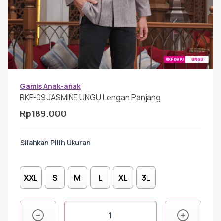
Gamis Anak-anak
Baju Koko Anak
Gamis Remaja
Gamis Anak-anak
RKF-09 JASMINE UNGU Lengan Panjang
Rp
189.000
Hijab
Ukuran
Sarimbit
XXL
S
M
L
XL
3L
Tunik
Kuantitas