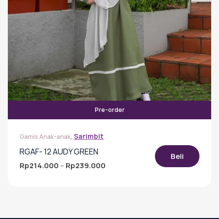
produk
Pre-order
,
Sarimbit
Gamis Anak-anak
RGAF- 12 AUDY GREEN
Beli
Rp
214.000
Rp
239.000
Rentang
–
harga:
Produk
Rp214.000
ini
hingga
memiliki
Rp239.000
beberapa
varian.