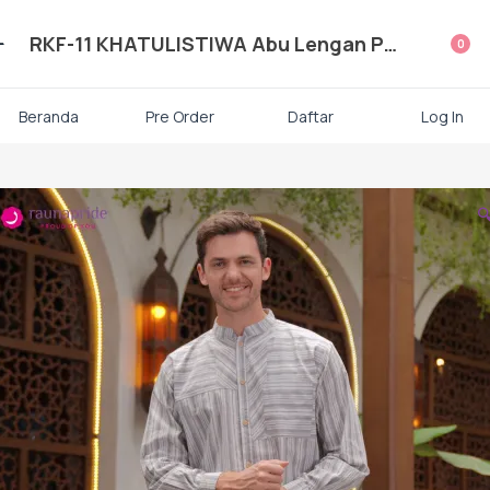
ategori Produk Rauna
RKF-11 KHATULISTIWA Abu Lengan Panjang Berkancing
0
Atasan
Beranda
Pre Order
Daftar
Log In
Kaos kaki

Mukena
Gamis Dewasa
Baju Koko Dewasa