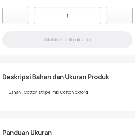
Sarimbit
Kuantitas
RKF-
11
KHATULISTIWA
Abu
Tunik
Lengan
Panjang
Berkancing
Deskripsi Bahan dan Ukuran Produk
Bahan : Cotton stripe mix Cotton oxford
Panduan Ukuran