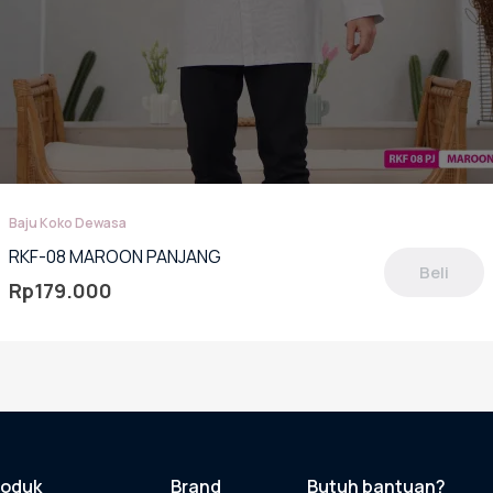
Baju Koko Dewasa
RKF-08 MAROON PANJANG
Beli
Rp
179.000
oduk
miliki
berapa
rian.
lihan
pat
roduk
Brand
Butuh bantuan?