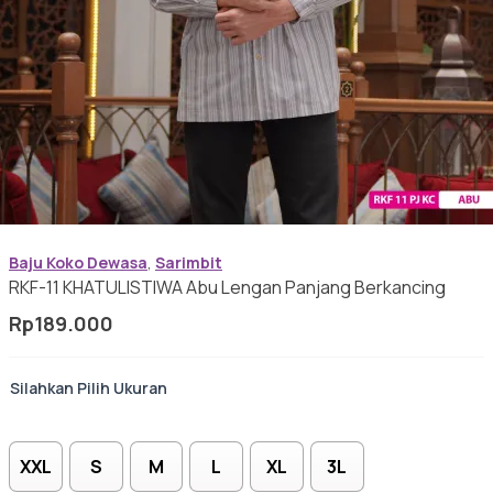
Gamis Anak-anak
Baju Koko Anak
Baju Koko Dewasa
,
Sarimbit
RKF-11 KHATULISTIWA Abu Lengan Panjang Berkancing
Rp
189.000
Gamis Remaja
Ukuran
XXL
S
M
L
XL
3L
Hijab