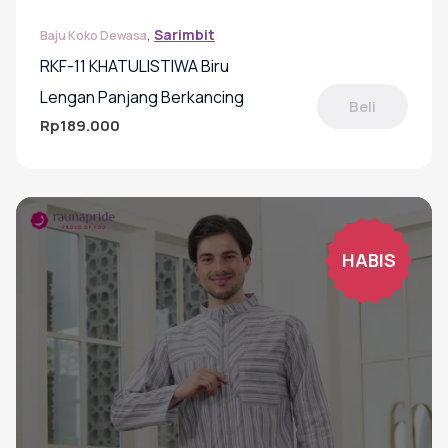
,
Sarimbit
Baju Koko Dewasa
RKF-11 KHATULISTIWA Biru
Lengan Panjang Berkancing
Beli
Rp
189.000
Produk
ini
memiliki
beberapa
varian.
Pilihan
HABIS
ini
dapat
diambil
di
halaman
produk