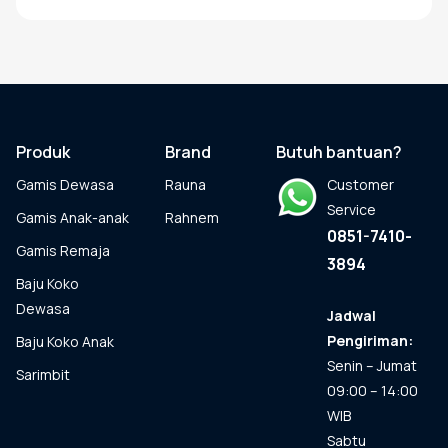
Rp169.000
ini
hingga
memiliki
Rp194.000
beberapa
varian.
Pilihan
ini
dapat
Produk
Brand
Butuh bantuan?
diambil
Gamis Dewasa
Rauna
Customer
di
halaman
Service
Gamis Anak-anak
Rahnem
produk
0851-7410-
Gamis Remaja
3894
Baju Koko
Dewasa
Jadwal
Pengiriman:
Baju Koko Anak
Senin – Jumat
Sarimbit
09:00 – 14:00
WIB
Sabtu