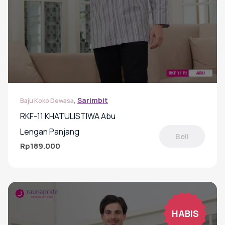
,
Sarimbit
Baju Koko Dewasa
RKF-11 KHATULISTIWA Abu
Lengan Panjang
Beli
Rp
189.000
Produk
ini
memiliki
beberapa
varian.
Pilihan
HABIS
ini