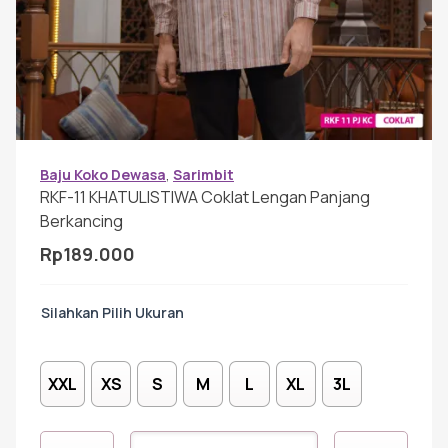
Gamis Anak-anak
Baju Koko Anak
Gamis Remaja
Baju Koko Dewasa
,
Sarimbit
RKF-11 KHATULISTIWA Coklat Lengan Panjang
Berkancing
Hijab
Rp
189.000
Sarimbit
Ukuran
Tunik
XXL
XS
S
M
L
XL
3L