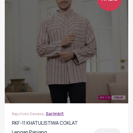
ini
dapat
diambil
di
halaman
produk
,
Sarimbit
Baju Koko Dewasa
RKF-11 KHATULISTIWA COKLAT
Lengan Panjang