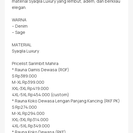
material Syaqila Luxury yang lembut, adem, dan berkilau
elegan.
WARNA
– Denim
– Sage
MATERIAL
Syaqila Luxury
Pricelist Sarimbit Mahira
* Rauna Gamis Dewasa (RGF)
S Rp389.000
M-XL Rp399.000
XXL-3XL Rp419.000
4XL-5XL Rp454.000 (custom)
* Rauna Koko Dewasa Lengan Panjang Kancing (RKF PK)
S Rp274.000
M-XL Rp294.000
XXL-3XL Rp314.000
4XL-5XL Rp349.000
* Rauna Koko Dewasa (RKF)