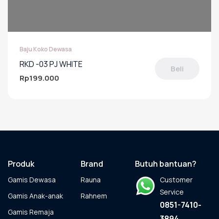
Baju Koko Dewasa
RKD -03 PJ WHITE
Beli
Rp
199.000
Produk
ini
memiliki
beberapa
varian.
Pilihan
ini
dapat
Produk
Brand
Butuh bantuan?
diambil
Gamis Dewasa
Rauna
Customer
di
halaman
Service
Gamis Anak-anak
Rahnem
produk
0851-7410-
Gamis Remaja
3894