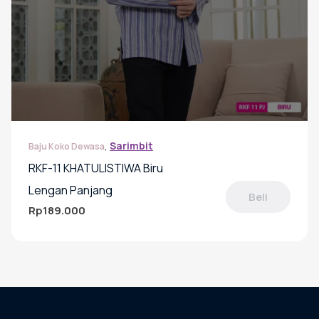
,
Sarimbit
Baju Koko Dewasa
RKF-11 KHATULISTIWA Biru
Lengan Panjang
Beli
Rp
189.000
Produk
ini
memiliki
beberapa
varian.
Pilihan
ini