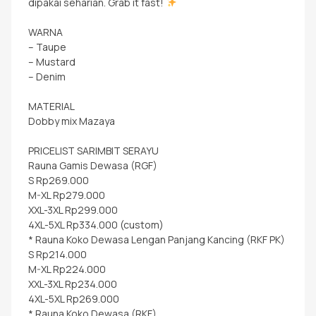
dipakai seharian. Grab it fast!
WARNA
– Taupe
– Mustard
– Denim
MATERIAL
Dobby mix Mazaya
PRICELIST SARIMBIT SERAYU
Rauna Gamis Dewasa (RGF)
S Rp269.000
M-XL Rp279.000
XXL-3XL Rp299.000
4XL-5XL Rp334.000 (custom)
* Rauna Koko Dewasa Lengan Panjang Kancing (RKF PK)
S Rp214.000
M-XL Rp224.000
XXL-3XL Rp234.000
4XL-5XL Rp269.000
* Rauna Koko Dewasa (RKF)