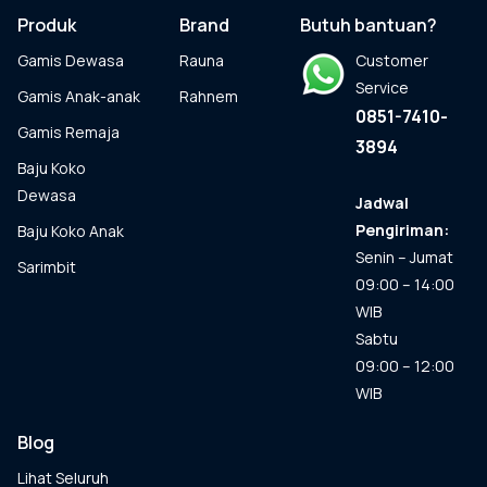
dapat
Produk
Brand
Butuh bantuan?
diambil
Gamis Dewasa
Rauna
Customer
di
halaman
Service
Gamis Anak-anak
Rahnem
produk
0851-7410-
Gamis Remaja
3894
Baju Koko
Dewasa
Jadwal
Pengiriman:
Baju Koko Anak
Senin – Jumat
Sarimbit
09:00 – 14:00
WIB
Sabtu
09:00 – 12:00
WIB
Blog
Lihat Seluruh