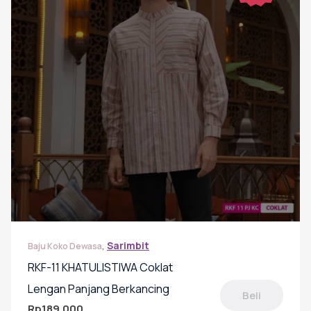
,
Sarimbit
Baju Koko Dewasa
RKF-11 KHATULISTIWA Coklat
Lengan Panjang Berkancing
Beli
Rp
189.000