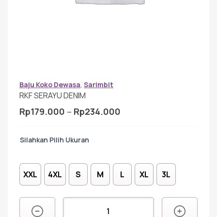
Gamis Anak-anak
Baju Koko Anak
Gamis Remaja
Baju Koko Dewasa
,
Sarimbit
RKF SERAYU DENIM
Rentang
Rp
179.000
–
Rp
234.000
Hijab
harga:
Rp179.000
Ukuran
hingga
Sarimbit
Rp234.000
XXL
4XL
S
M
L
XL
3L
Tunik
Kuantitas