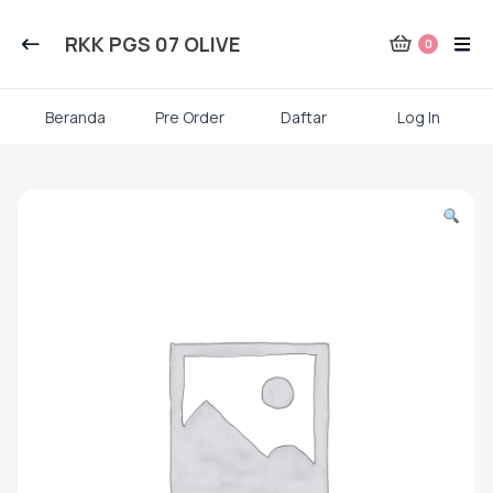
Kategori Produk Rauna
RKK PGS 07 OLIVE
0
Atasan
Beranda
Pre Order
Daftar
Log In
Kaos kaki
Skip
to
content
Mukena
Gamis Dewasa
Baju Koko Dewasa