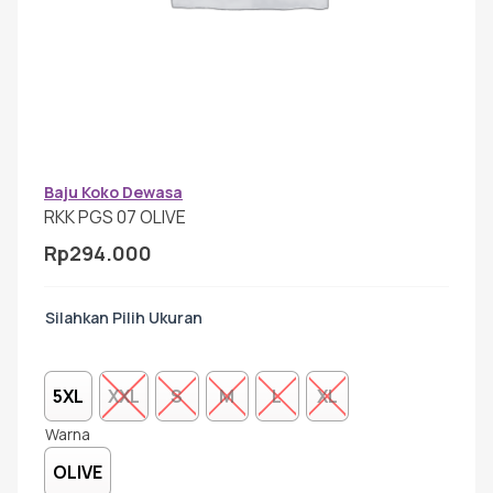
Gamis Anak-anak
Baju Koko Anak
Gamis Remaja
Baju Koko Dewasa
RKK PGS 07 OLIVE
Rp
294.000
Hijab
Ukuran
Sarimbit
5XL
XXL
S
M
L
XL
Tunik
Warna
OLIVE