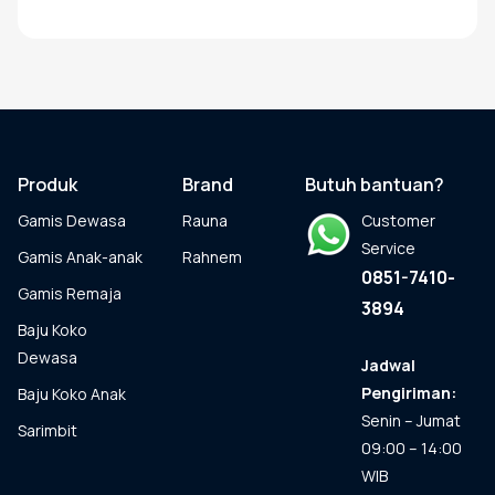
Produk
ini
memiliki
beberapa
varian.
Pilihan
ini
dapat
Produk
Brand
Butuh bantuan?
diambil
Gamis Dewasa
Rauna
Customer
di
halaman
Service
Gamis Anak-anak
Rahnem
produk
0851-7410-
Gamis Remaja
3894
Baju Koko
Dewasa
Jadwal
Pengiriman:
Baju Koko Anak
Senin – Jumat
Sarimbit
09:00 – 14:00
WIB