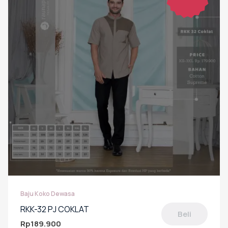
ini
dapat
diambil
di
halaman
produk
Baju Koko Dewasa
RKK-32 PJ COKLAT
Beli
Rp
189.900