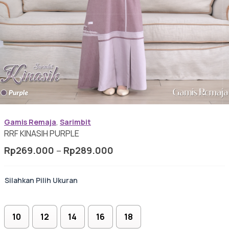
Baju Koko Dewasa
Gamis Anak-anak
Baju Koko Anak
Gamis Remaja
,
Sarimbit
RRF KINASIH PURPLE
Rentang
Rp
269.000
–
Rp
289.000
Gamis Remaja
harga:
Rp269.000
Ukuran
hingga
Hijab
Rp289.000
10
12
14
16
18