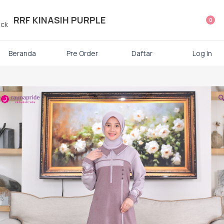
ategori Produk Rauna
RRF KINASIH PURPLE
0
Atasan
Beranda
Pre Order
Daftar
Log In
Kaos kaki

Mukena
Gamis Dewasa