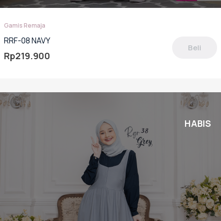
Gamis Remaja
RRF-08 NAVY
Beli
Rp
219.900
oduk
miliki
berapa
rian.
lihan
HABIS
pat
ambil
laman
oduk