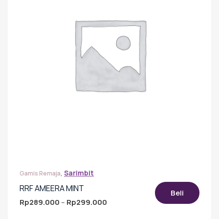
,
Sarimbit
Gamis Remaja
RRF AMEERA MINT
Beli
Rp
289.000
Rp
299.000
Rentang
–
harga:
Produk