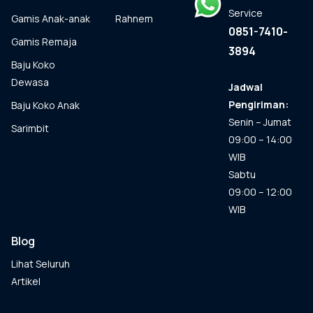
halaman
Service
Gamis Anak-anak
Rahnem
produk
0851-7410-
Gamis Remaja
3894
Baju Koko
Dewasa
Jadwal
Pengiriman:
Baju Koko Anak
Senin – Jumat
Sarimbit
09:00 – 14:00
WIB
Sabtu
09:00 – 12:00
WIB
Blog
Lihat Seluruh
Artikel