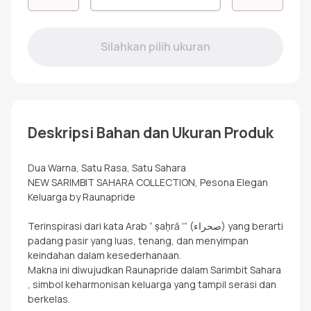
RRF
SAHARA
BROKEN
WHITE
Deskripsi Bahan dan Ukuran Produk
Dua Warna, Satu Rasa, Satu Sahara
NEW SARIMBIT SAHARA COLLECTION, Pesona Elegan
Keluarga by Raunapride
Terinspirasi dari kata Arab “ ṣaḥrā ʼ” (صحراء) yang berarti
padang pasir yang luas, tenang, dan menyimpan
keindahan dalam kesederhanaan.
Makna ini diwujudkan Raunapride dalam Sarimbit Sahara
, simbol keharmonisan keluarga yang tampil serasi dan
berkelas.