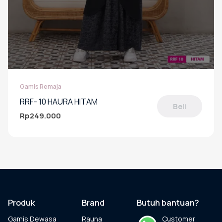
Gamis Remaja
RRF- 10 HAURA HITAM
Beli
Rp
249.000
Produk
ini
memiliki
beberapa
varian.
Pilihan
ini
dapat
Produk
Brand
Butuh bantuan?
diambil
Gamis Dewasa
Rauna
Customer
di