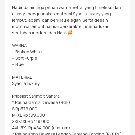
Hadir dalam tiga pilihan warna netral yang timeless dan
classy, menggunakan material Syaqila Luxury yang
lembut, adem, dan berkilau elegan. Serta desain
motifnya lembut namun berkarakter, memadukan
sentuhan modern dan klasik
WARNA
– Broken White
– Soft Purple
– Blue
MATERIAL
Syaqila Luxury
Pricelist Sarimbit Sahara
* Rauna Gamis Dewasa (RGF)
S Rp379.000
M-XL Rp399.000
XXL-3XL Rp419.000
4XL-5XL Rp454.000 (custom)
* Rauna Koko Dewasa Lengan Panjang Kancing (RKF PK)