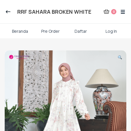
Kategori Produk Rauna
RRF SAHARA BROKEN WHITE
0
Atasan
Beranda
Pre Order
Daftar
Log In
Kaos kaki
Skip
to
content
Mukena
Gamis Dewasa
Baju Koko Dewasa