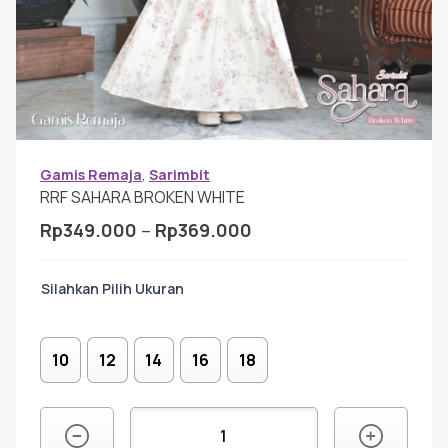
Gamis Anak-anak
Baju Koko Anak
Gamis Remaja
Gamis Remaja
,
Sarimbit
RRF SAHARA BROKEN WHITE
Rentang
Rp
349.000
–
Rp
369.000
Hijab
harga:
Rp349.000
Ukuran
hingga
Sarimbit
Rp369.000
10
12
14
16
18
Tunik
Kuantitas