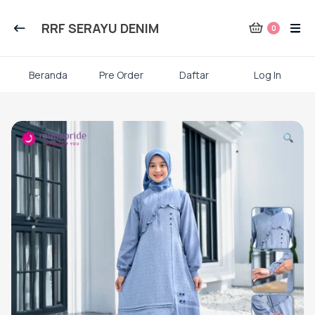
Kategori Produk Rauna
RRF SERAYU DENIM
0
Atasan
Beranda
Pre Order
Daftar
Log In
Kaos kaki
Skip
to
content
Mukena
Gamis Dewasa
Baju Koko Dewasa