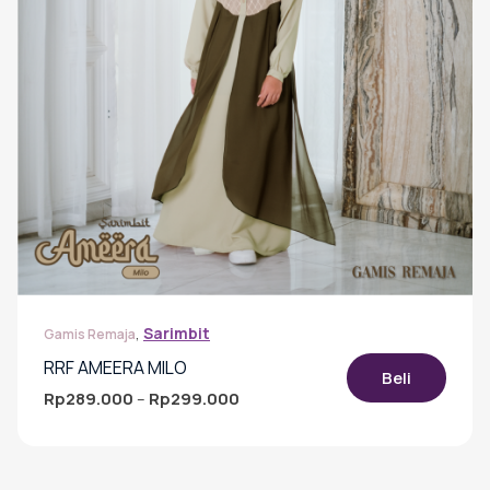
halaman
produk
,
Sarimbit
Gamis Remaja
RRF AMEERA MILO
Beli
Rp
289.000
Rp
299.000
Rentang
–
harga:
Produk
Rp289.000
ini
hingga
memiliki
Rp299.000