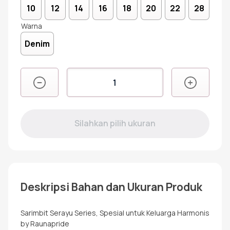
10
12
14
16
18
20
22
28
Warna
Denim
Kuantitas
RRF
SERAYU
DENIM
Deskripsi Bahan dan Ukuran Produk
Sarimbit Serayu Series, Spesial untuk Keluarga Harmonis
by Raunapride