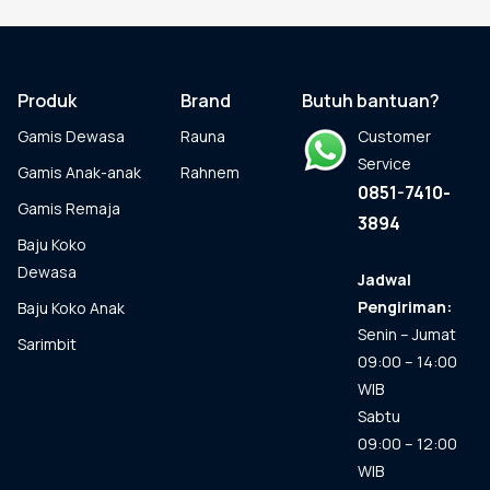
beberapa
varian.
Pilihan
ini
dapat
Produk
Brand
Butuh bantuan?
diambil
Gamis Dewasa
Rauna
Customer
di
halaman
Service
Gamis Anak-anak
Rahnem
produk
0851-7410-
Gamis Remaja
3894
Baju Koko
Dewasa
Jadwal
Pengiriman:
Baju Koko Anak
Senin – Jumat
Sarimbit
09:00 – 14:00
WIB
Sabtu
09:00 – 12:00
WIB