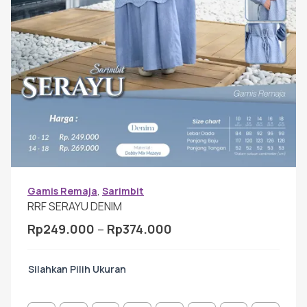
Gamis Anak-anak
Baju Koko Anak
Gamis Remaja
Hijab
Gamis Remaja
,
Sarimbit
RRF SERAYU DENIM
Sarimbit
Rentang
Rp
249.000
–
Rp
374.000
harga:
Tunik
Rp249.000
Ukuran
hingga
Rp374.000