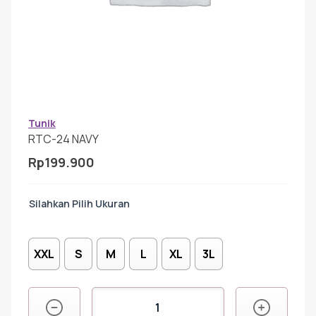
Gamis Anak-anak
Baju Koko Anak
Gamis Remaja
Tunik
RTC-24 NAVY
Rp
199.900
Hijab
Ukuran
Sarimbit
XXL
S
M
L
XL
3L
Tunik
Kuantitas