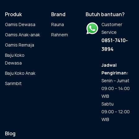
ini
dapat
Produk
Brand
Butuh bantuan?
diambil
Gamis Dewasa
Rauna
Customer
di
halaman
Service
Gamis Anak-anak
Rahnem
produk
0851-7410-
Gamis Remaja
3894
Baju Koko
Dewasa
Jadwal
Pengiriman:
Baju Koko Anak
Senin – Jumat
Sarimbit
09:00 – 14:00
WIB
Sabtu
09:00 – 12:00
WIB
Blog