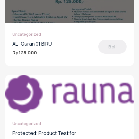
Uncategorized
AL- Quran 01 BIRU
Beli
Rp
125.000
Produk
ini
memiliki
beberapa
varian.
Pilihan
ini
dapat
diambil
di
Uncategorized
halaman
produk
Protected: Product Test for