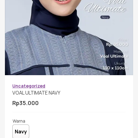
Gamis Anak-anak
Baju Koko Anak
Gamis Remaja
Hijab
Uncategorized
VOAL ULTIMATE NAVY
Sarimbit
Rp
35.000
Tunik
Warna
Navy