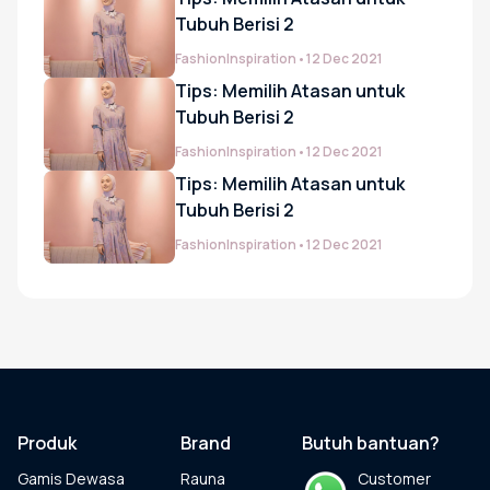
Gamis Anak-anak
Tubuh Berisi 2
Fashion
Inspiration
•
12 Dec 2021
Tips: Memilih Atasan untuk
Baju Koko Anak
Tubuh Berisi 2
Fashion
Inspiration
•
12 Dec 2021
Gamis Remaja
Tips: Memilih Atasan untuk
Tubuh Berisi 2
Fashion
Inspiration
•
12 Dec 2021
Hijab
Sarimbit
Tunik
Produk
Brand
Butuh bantuan?
Gamis Dewasa
Rauna
Customer