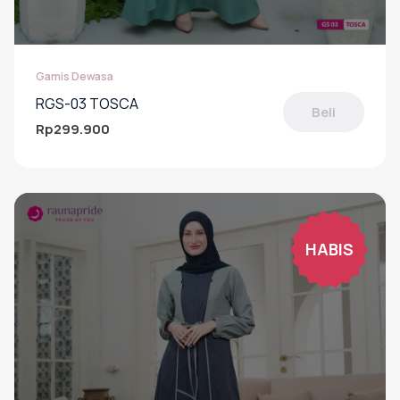
Gamis Dewasa
RGS-03 TOSCA
Beli
Rp
299.900
Produk
ini
memiliki
beberapa
varian.
Pilihan
HABIS
ini
dapat
diambil
di
halaman
produk