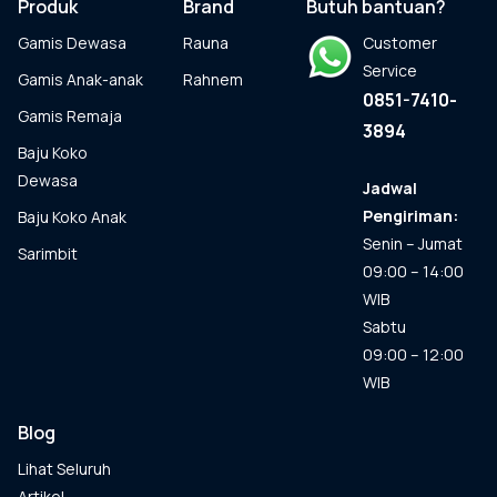
Produk
Brand
Butuh bantuan?
diambil
Gamis Dewasa
Rauna
Customer
di
halaman
Service
Gamis Anak-anak
Rahnem
produk
0851-7410-
Gamis Remaja
3894
Baju Koko
Dewasa
Jadwal
Pengiriman:
Baju Koko Anak
Senin – Jumat
Sarimbit
09:00 – 14:00
WIB
Sabtu
09:00 – 12:00
WIB
Blog
Lihat Seluruh
Artikel