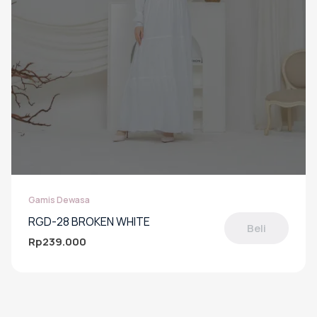
produk
Gamis Dewasa
RGD-28 BROKEN WHITE
Beli
Rp
239.000
Produk
ini
memiliki
beberapa
varian.