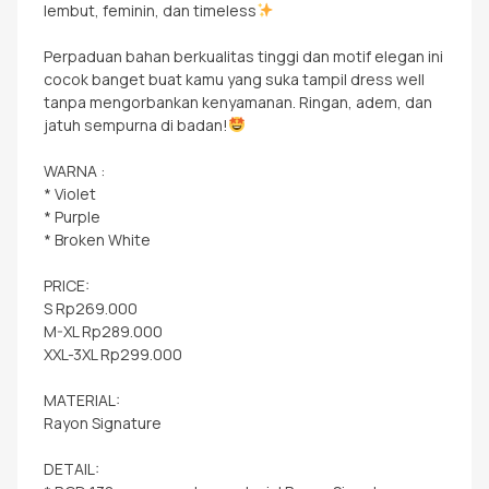
lembut, feminin, dan timeless
Perpaduan bahan berkualitas tinggi dan motif elegan ini
cocok banget buat kamu yang suka tampil dress well
tanpa mengorbankan kenyamanan. Ringan, adem, dan
jatuh sempurna di badan!
WARNA :
* Violet
* Purple
* Broken White
PRICE:
S Rp269.000
M-XL Rp289.000
XXL-3XL Rp299.000
MATERIAL:
Rayon Signature
DETAIL: