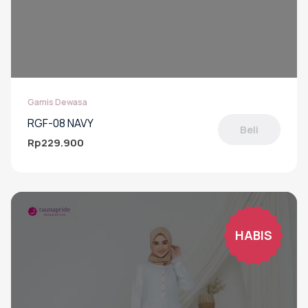
Gamis Dewasa
RGF-08 NAVY
Beli
Rp
229.900
Produk
ini
memiliki
beberapa
varian.
Pilihan
HABIS
ini
dapat
diambil
di
halaman