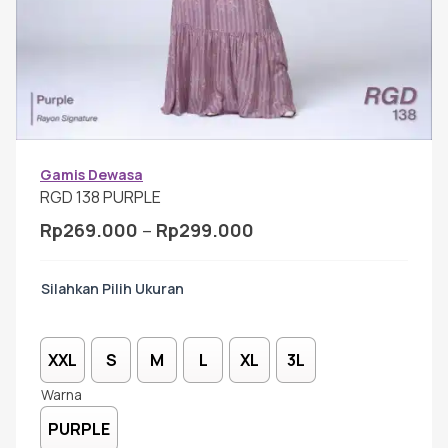
Gamis Anak-anak
Baju Koko Anak
Gamis Remaja
Gamis Dewasa
RGD 138 PURPLE
Rentang
Rp
269.000
–
Rp
299.000
Hijab
harga:
Rp269.000
Ukuran
hingga
Sarimbit
Rp299.000
XXL
S
M
L
XL
3L
Tunik
Warna
PURPLE