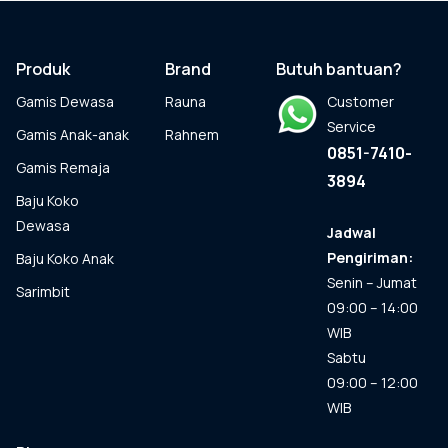
Pilihan
ini
dapat
Produk
Brand
Butuh bantuan?
diambil
Gamis Dewasa
Rauna
Customer
di
halaman
Service
Gamis Anak-anak
Rahnem
produk
0851-7410-
Gamis Remaja
3894
Baju Koko
Dewasa
Jadwal
Pengiriman:
Baju Koko Anak
Senin – Jumat
Sarimbit
09:00 – 14:00
WIB
Sabtu
09:00 – 12:00
WIB