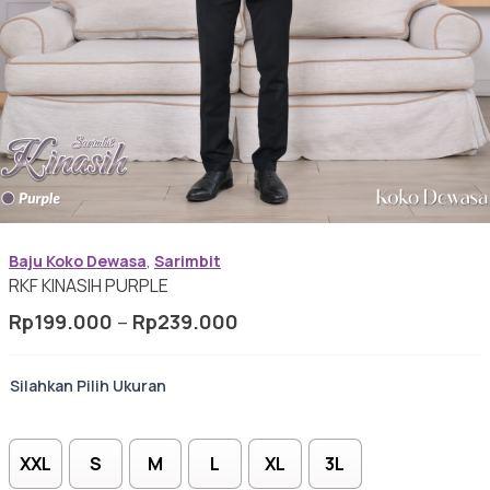
Baju Koko Dewasa
Gamis Anak-anak
Baju Koko Anak
Baju Koko Dewasa
,
Sarimbit
RKF KINASIH PURPLE
Rentang
Rp
199.000
–
Rp
239.000
harga:
Gamis Remaja
Rp199.000
Ukuran
hingga
Rp239.000
Hijab
XXL
S
M
L
XL
3L