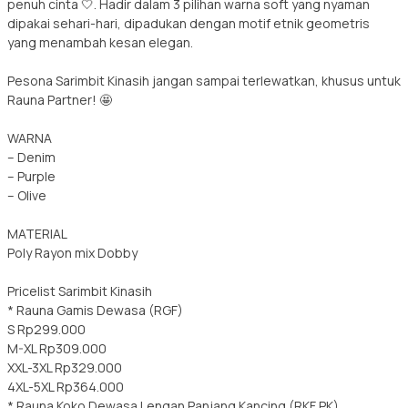
penuh cinta 🤍. Hadir dalam 3 pilihan warna soft yang nyaman
dipakai sehari-hari, dipadukan dengan motif etnik geometris
yang menambah kesan elegan.
Pesona Sarimbit Kinasih jangan sampai terlewatkan, khusus untuk
Rauna Partner! 🤩
WARNA
– Denim
– Purple
– Olive
MATERIAL
Poly Rayon mix Dobby
Pricelist Sarimbit Kinasih
* Rauna Gamis Dewasa (RGF)
S Rp299.000
M-XL Rp309.000
XXL-3XL Rp329.000
4XL-5XL Rp364.000
* Rauna Koko Dewasa Lengan Panjang Kancing (RKF PK)