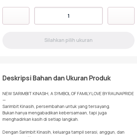
Sarimbit
Kuantitas
RKF
KINASIH
Tunik
PURPLE
Deskripsi Bahan dan Ukuran Produk
NEW SARIMBIT KINASIH, A SYMBOL OF FAMILY LOVE BY RAUNAPRIDE
—
Sarimbit Kinasih, persembahan untuk yang tersayang.
Bukan hanya mengabadikan kebersamaan, tapi juga
menghadirkan kasih di setiap langkah.
Dengan Sarimbit Kinasih, keluarga tampil serasi, anggun, dan