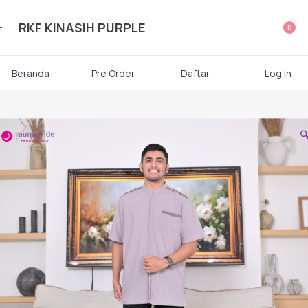
ategori Produk Rauna
RKF KINASIH PURPLE
0
Atasan
Beranda
Pre Order
Daftar
Log In
Kaos kaki

Mukena
Gamis Dewasa