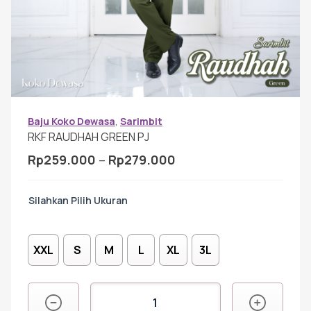
Gamis Anak-anak
Baju Koko Anak
Gamis Remaja
Baju Koko Dewasa
,
Sarimbit
RKF RAUDHAH GREEN PJ
Rentang
Rp
259.000
–
Rp
279.000
Hijab
harga:
Rp259.000
Ukuran
hingga
Sarimbit
Rp279.000
XXL
S
M
L
XL
3L
Tunik
Kuantitas