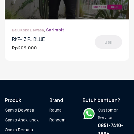
,
Sarimbit
Baju Koko Dewasa
RKF-13 PJ BLUE
Beli
Rp
209.000
Produk
ini
memiliki
beberapa
varian.
Pilihan
ini
dapat
Produk
Brand
Butuh bantuan?
diambil
Gamis Dewasa
Rauna
Customer
di
halaman
Service
Gamis Anak-anak
Rahnem
produk
0851-7410-
Gamis Remaja
3894