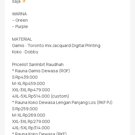
saja
WARNA
– Green
– Purple
MATERIAL
Gamis : Toronto mix Jacquard Digital Printing
Koko : Dobby
Pricelist Sarimbit Raudhah
* Rauna Gamis Dewasa (RGF)
S Rp439.000
M-XL Rp459.000
XXL-3XL Rp479.000
4XL-5XL Rp514.000 (custom)
* Rauna Koko Dewasa Lengan Panjang Los (RKF PJ)
S Rp259.000
M-XL Rp269.000
XXL-3XL Rp279.000
4XL-5XL Rp314.000
* Rauna Koko Dewasa (RKF)