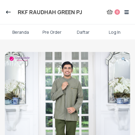
Kategori Produk Rauna
RKF RAUDHAH GREEN PJ
0
Atasan
Beranda
Pre Order
Daftar
Log In
Kaos kaki
Skip
to
content
Mukena
Gamis Dewasa
Baju Koko Dewasa