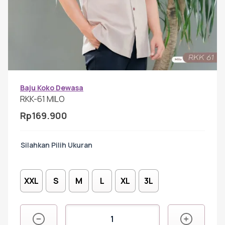
Gamis Anak-anak
Baju Koko Anak
Gamis Remaja
Baju Koko Dewasa
RKK-61 MILO
Rp
169.900
Hijab
Ukuran
Sarimbit
XXL
S
M
L
XL
3L
Tunik
Kuantitas