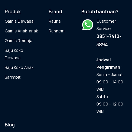
ini
dapat
Produk
Brand
Butuh bantuan?
diambil
Gamis Dewasa
Rauna
Customer
di
halaman
Service
Gamis Anak-anak
Rahnem
produk
0851-7410-
Gamis Remaja
3894
Baju Koko
Dewasa
Jadwal
Pengiriman:
Baju Koko Anak
Senin – Jumat
Sarimbit
09:00 – 14:00
WIB
Sabtu
09:00 – 12:00
WIB
Blog