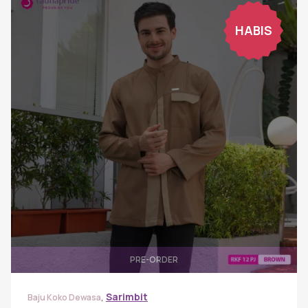
HABIS
PRE-ORDER
,
Sarimbit
Baju Koko Dewasa