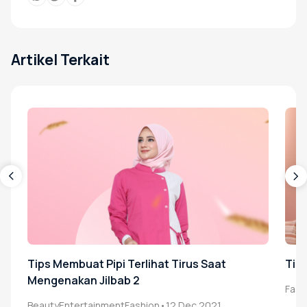
Artikel Terkait
ious
Nex
Tips Membuat Pipi Terlihat Tirus Saat
Tips
Mengenakan Jilbab 2
Fash
Beauty
Entertainment
Fashion
•
12 Dec 2021