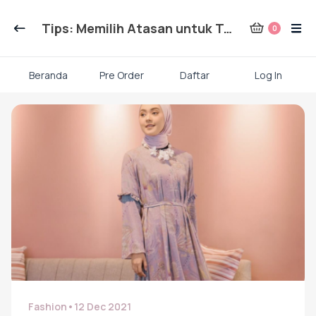
Kategori Produk Rauna
Tips: Memilih Atasan untuk Tubuh Berisi 2
0
Atasan
Beranda
Pre Order
Daftar
Log In
Skip
Kaos kaki
to
content
Mukena
Gamis Dewasa
Baju Koko Dewasa
Fashion
•
12 Dec 2021