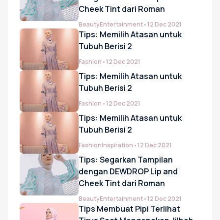
Gamis Anak-anak
Cheek Tint dari Roman
Beauty
Entertainment
•
12 Dec 2021
Tips: Memilih Atasan untuk
Baju Koko Anak
Tubuh Berisi 2
Fashion
•
12 Dec 2021
Tips: Memilih Atasan untuk
Gamis Remaja
Tubuh Berisi 2
Fashion
•
12 Dec 2021
Hijab
Tips: Memilih Atasan untuk
Tubuh Berisi 2
Fashion
Inspiration
•
12 Dec 2021
Sarimbit
Tips: Segarkan Tampilan
dengan DEWDROP Lip and
Cheek Tint dari Roman
Tunik
Beauty
Entertainment
•
12 Dec 2021
Tips Membuat Pipi Terlihat