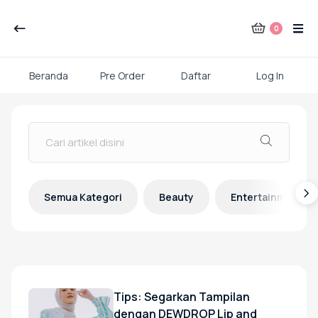
Kategori Produk Rauna
0
Atasan
Beranda
Pre Order
Daftar
Log In
Skip
Kaos kaki
to
content
Mukena
Semua Kategori
Beauty
Entertainment
Next
Gamis Dewasa
Baju Koko Dewasa
Tips: Segarkan Tampilan
dengan DEWDROP Lip and