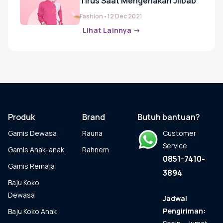
Tirus Saat Mengenakan Jilbab
Fashion
•
12 Dec 2021
Lihat Lainnya
->
Produk
Brand
Butuh bantuan?
Gamis Dewasa
Rauna
Customer
Service
Gamis Anak-anak
Rahnem
0851-7410-
Gamis Remaja
3894
Baju Koko
Dewasa
Jadwal
Pengiriman:
Baju Koko Anak