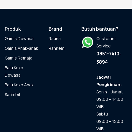
beberapa
varian.
Pilihan
ini
dapat
Produk
Brand
Butuh bantuan?
diambil
Gamis Dewasa
Rauna
Customer
di
halaman
Service
Gamis Anak-anak
Rahnem
produk
0851-7410-
Gamis Remaja
3894
Baju Koko
Dewasa
Jadwal
Pengiriman:
Baju Koko Anak
Senin – Jumat
Sarimbit
09:00 – 14:00
WIB
Sabtu
09:00 – 12:00
WIB